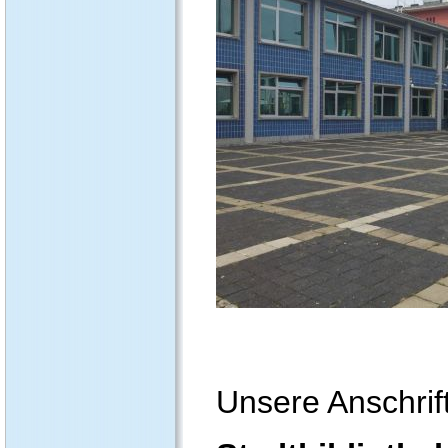
A Zangerhausen városi könyvtár egy kie
fáklyaként ragyog városunk szívében. Ha
forrásgyűjteménnyel büszkélkedhet, amel
Itt különböző korú látogatók találkozna
Unsere Anschrift
az interaktív mesemondó foglalkozások
történészek szemszögéből. A digitális
tesz, hogy lépést tartson a technológiai 