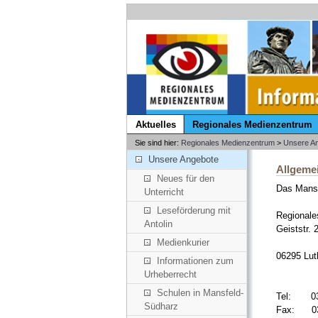
Aktuelles
Regionales Medienzentrum
Sie sind hier:
Regionales Medienzentrum
>
Unsere A
Unsere Angebote
Allgeme
Neues für den
Das Mansf
Unterricht
Leseförderung mit
Regional
Antolin
Geiststr. 
Medienkurier
06295 Lut
Informationen zum
Urheberrecht
Schulen in Mansfeld-
Tel: 034
Südharz
Fax: 034