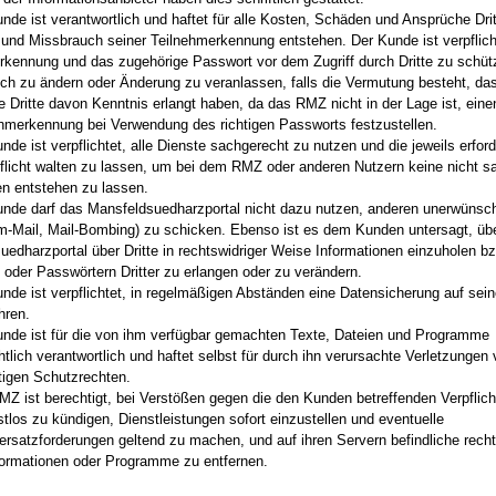
nde ist verantwortlich und haftet für alle Kosten, Schäden und Ansprüche Drit
und Missbrauch seiner Teilnehmerkennung entstehen. Der Kunde ist verpflich
rkennung und das zugehörige Passwort vor dem Zugriff durch Dritte zu schüt
ich zu ändern oder Änderung zu veranlassen, falls die Vermutung besteht, das
te Dritte davon Kenntnis erlangt haben, da das RMZ nicht in der Lage ist, ein
ehmerkennung bei Verwendung des richtigen Passworts festzustellen.
nde ist verpflichtet, alle Dienste sachgerecht zu nutzen und die jeweils erford
pflicht walten zu lassen, um bei dem RMZ oder anderen Nutzern keine nicht 
n entstehen zu lassen.
unde darf das Mansfeldsuedharzportal nicht dazu nutzen, anderen unerwünsc
m-Mail, Mail-Bombing) zu schicken. Ebenso ist es dem Kunden untersagt, üb
uedharzportal über Dritte in rechtswidriger Weise Informationen einzuholen b
 oder Passwörtern Dritter zu erlangen oder zu verändern.
unde ist verpflichtet, in regelmäßigen Abständen eine Datensicherung auf s
hren.
unde ist für die von ihm verfügbar gemachten Texte, Dateien und Programme
tlich verantwortlich und haftet selbst für durch ihn verursachte Verletzungen
tigen Schutzrechten.
MZ ist berechtigt, bei Verstößen gegen die den Kunden betreffenden Verpflic
istlos zu kündigen, Dienstleistungen sofort einzustellen und eventuelle
rsatzforderungen geltend zu machen, und auf ihren Servern befindliche recht
formationen oder Programme zu entfernen.