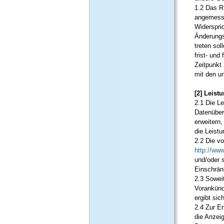
1.2 Das R
angemesse
Widerspri
Änderungs
treten so
frist- un
Zeitpunkt
mit den un
[2] Leist
2.1 Die L
Datenüber
erweitern
die Leistu
2.2 Die v
http://ww
und/oder s
Einschrän
2.3 Sowei
Vorankünd
ergibt sic
2.4 Zur E
die Anzei