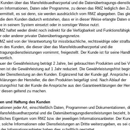
 Kunden über das Mansfeldsuedharzportal und die Datenübertragungs-dienstl
en Informationen, Daten oder Programme, zu denen das RMZ lediglich den Z
ermittelt, es sei denn, sie werden ausdrücklich vom RMZ abgegeben. Das gleic
die dem Kunden dadurch entstehen, dass er in dieser Weise erlangte Daten 
 in seinem System einsetzt oder in sonstiger Weise nutzt.
Z haftet weder direkt noch indirekt für die Verfügbarkeit und Funktionsfähigk
er oder anderer privater Datenübertragungsnetze.
MZ wird von der Verantwortung für missbräuchliche, rechtswidrige oder strafb
n des Kunden, die dieser über das Mansfeldsuedharzportal und die
tragungsdienstleistungen vornimmt, freigestellt. Der Kunde ist für seine Han
wortlich.
auer der Gewährleistung beträgt 2 Jahre, bei gebrauchten Produkten und bei V
n ist die Gewährleistung auf 1 Jahr reduziert. Die Gewährleistungsfrist begi
der Dienstleistung an den Kunden. Ergänzend hat der Kunde ggf. Ansprüche
klärungen der Hersteller, die den Produkten beigefügt sind. Nach Ablauf der
stungsfrist hat der Kunde die Ansprüche aus den Garantieerklärungen der Hers
 diesen geltend zu machen.
hten und Haftung des Kunden
mationen jeder Art, einschließlich Daten, Programmen und Dokumentationen, d
Mansfeldsuedharzportal und die Datenübertragungsdienstleistungen bezieht, b
ßliches Eigentum vom RMZ bzw. der jeweiligen Informationsanbieter. Der Kund
, solche Informationen oder Dienstleistungen an Dritte weiterzugeben, es sei
er Informationsanbieter haben dies schriftlich gestattet.