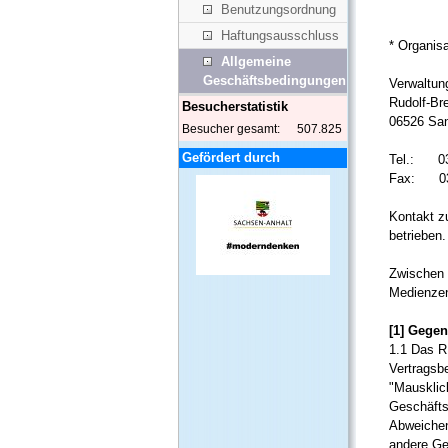
Benutzungsordnung
Haftungsausschluss
* Organisa
Allgemeine
Geschäftsbedingungen
Verwaltun
Rudolf-Bre
Besucherstatistik
06526 Sa
Besucher gesamt:
507.825
Gefördert durch
Tel.: 03
Fax: 034
Kontakt 
betrieben.
Zwischen 
Medienzen
[1] Gegen
1.1 Das R
Vertragsb
"Mausklic
Geschäfts
Abweichen
andere Ge