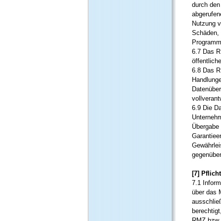
durch den
abgerufen
Nutzung v
Schäden, 
Programme
6.7 Das RM
öffentlich
6.8 Das R
Handlunge
Datenüber
vollverant
6.9 Die D
Unternehme
Übergabe 
Garantieer
Gewährlei
gegenüber
[7] Pflic
7.1 Infor
über das 
ausschlie
berechtigt
RMZ bzw. d