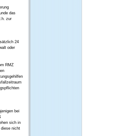
erung
Kunde das
.h. zur
ätzlich 24
walt oder
 vom RMZ
den
htungsgehilfen
sfallzeitraum
gspflichten
jenigen bei
ß
ehen sich in
 diese nicht