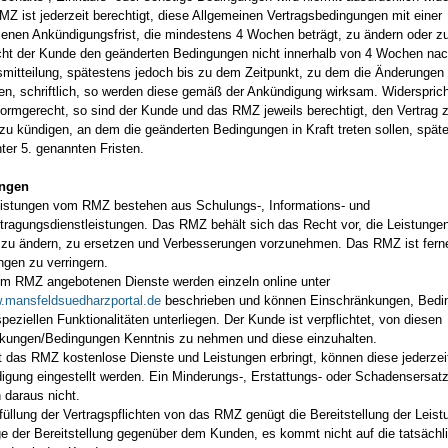
MZ ist jederzeit berechtigt, diese Allgemeinen Vertragsbedingungen mit einer
nen Ankündigungsfrist, die mindestens 4 Wochen beträgt, zu ändern oder z
cht der Kunde den geänderten Bedingungen nicht innerhalb von 4 Wochen na
mitteilung, spätestens jedoch bis zu dem Zeitpunkt, zu dem die Änderungen 
llen, schriftlich, so werden diese gemäß der Ankündigung wirksam. Widerspric
d formgerecht, so sind der Kunde und das RMZ jeweils berechtigt, den Vertrag
 zu kündigen, an dem die geänderten Bedingungen in Kraft treten sollen, spät
ter 5. genannten Fristen.
ungen
eistungen vom RMZ bestehen aus Schulungs-, Informations- und
tragungsdienstleistungen. Das RMZ behält sich das Recht vor, die Leistunge
, zu ändern, zu ersetzen und Verbesserungen vorzunehmen. Das RMZ ist ferne
ngen zu verringern.
om RMZ angebotenen Dienste werden einzeln online unter
w.mansfeldsuedharzportal.de
beschrieben und können Einschränkungen, Bedi
peziellen Funktionalitäten unterliegen. Der Kunde ist verpflichtet, von diesen
kungen/Bedingungen Kenntnis zu nehmen und diese einzuhalten.
t das RMZ kostenlose Dienste und Leistungen erbringt, können diese jederze
igung eingestellt werden. Ein Minderungs-, Erstattungs- oder Schadensersat
h daraus nicht.
rfüllung der Vertragspflichten von das RMZ genügt die Bereitstellung der Leis
ge der Bereitstellung gegenüber dem Kunden, es kommt nicht auf die tatsächl