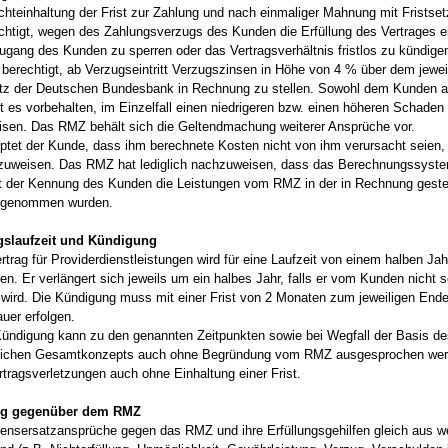
ichteinhaltung der Frist zur Zahlung und nach einmaliger Mahnung mit Fristset
htigt, wegen des Zahlungsverzugs des Kunden die Erfüllung des Vertrages e
ugang des Kunden zu sperren oder das Vertragsverhältnis fristlos zu kündig
 berechtigt, ab Verzugseintritt Verzugszinsen in Höhe von 4 % über dem jewei
tz der Deutschen Bundesbank in Rechnung zu stellen. Sowohl dem Kunden 
t es vorbehalten, im Einzelfall einen niedrigeren bzw. einen höheren Schaden
sen. Das RMZ behält sich die Geltendmachung weiterer Ansprüche vor.
ptet der Kunde, dass ihm berechnete Kosten nicht von ihm verursacht seien, 
zuweisen. Das RMZ hat lediglich nachzuweisen, dass das Berechnungssystem
it der Kennung des Kunden die Leistungen vom RMZ in der in Rechnung geste
 genommen wurden.
agslaufzeit und Kündigung
rtrag für Providerdienstleistungen wird für eine Laufzeit von einem halben Jah
n. Er verlängert sich jeweils um ein halbes Jahr, falls er vom Kunden nicht sc
 wird. Die Kündigung muss mit einer Frist von 2 Monaten zum jeweiligen Ende
uer erfolgen.
Kündigung kann zu den genannten Zeitpunkten sowie bei Wegfall der Basis d
tlichen Gesamtkonzepts auch ohne Begründung vom RMZ ausgesprochen wer
rtragsverletzungen auch ohne Einhaltung einer Frist.
ung gegenüber dem RMZ
ensersatzansprüche gegen das RMZ und ihre Erfüllungsgehilfen gleich aus 