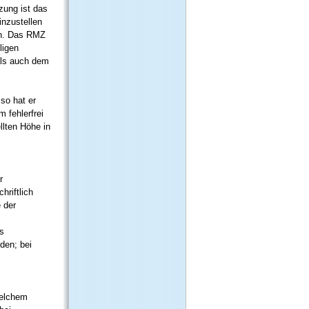
zung ist das
inzustellen
en. Das RMZ
ligen
als auch dem
so hat er
 fehlerfrei
llten Höhe in
r
hriftlich
 der
es
den; bei
welchem