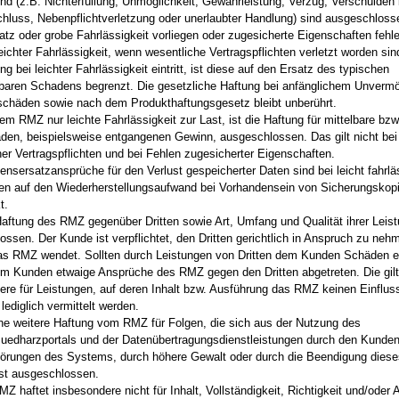
nd (z.B. Nichterfüllung, Unmöglichkeit, Gewährleistung, Verzug, Verschulden 
chluss, Nebenpflichtverletzung oder unerlaubter Handlung) sind ausgeschloss
atz oder grobe Fahrlässigkeit vorliegen oder zugesicherte Eigenschaften fehle
leichter Fahrlässigkeit, wenn wesentliche Vertragspflichten verletzt worden sin
ng bei leichter Fahrlässigkeit eintritt, ist diese auf den Ersatz des typischen
baren Schadens begrenzt. Die gesetzliche Haftung bei anfänglichem Unverm
chäden sowie nach dem Produkthaftungsgesetz bleibt unberührt.
dem RMZ nur leichte Fahrlässigkeit zur Last, ist die Haftung für mittelbare bzw
den, beispielsweise entgangenen Gewinn, ausgeschlossen. Das gilt nicht bei
her Vertragspflichten und bei Fehlen zugesicherter Eigenschaften.
ensersatzansprüche für den Verlust gespeicherter Daten sind bei leicht fahrl
en auf den Wiederherstellungsaufwand bei Vorhandensein von Sicherungskop
t.
Haftung des RMZ gegenüber Dritten sowie Art, Umfang und Qualität ihrer Leist
ssen. Der Kunde ist verpflichtet, den Dritten gerichtlich in Anspruch zu neh
as RMZ wendet. Sollten durch Leistungen von Dritten dem Kunden Schäden e
m Kunden etwaige Ansprüche des RMZ gegen den Dritten abgetreten. Die gil
ere für Leistungen, auf deren Inhalt bzw. Ausführung das RMZ keinen Einfluss
ediglich vermittelt werden.
che weitere Haftung vom RMZ für Folgen, die sich aus der Nutzung des
uedharzportals und der Datenübertragungsdienstleistungen durch den Kunden
törungen des Systems, durch höhere Gewalt oder durch die Beendigung diese
ist ausgeschlossen.
Z haftet insbesondere nicht für Inhalt, Vollständigkeit, Richtigkeit und/oder A