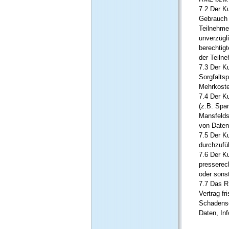
7.2 Der Ku
Gebrauch 
Teilnehme
unverzügl
berechtig
der Teiln
7.3 Der Ku
Sorgfalts
Mehrkoste
7.4 Der K
(z.B. Spa
Mansfelds
von Daten
7.5 Der K
durchzufü
7.6 Der K
presserech
oder sons
7.7 Das R
Vertrag fr
Schadense
Daten, In