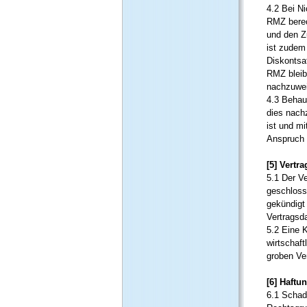
4.2 Bei N
RMZ berec
und den Z
ist zudem
Diskontsa
RMZ bleib
nachzuwei
4.3 Behau
dies nach
ist und m
Anspruch
[5] Vertr
5.1 Der Ve
geschlosse
gekündigt
Vertragsda
5.2 Eine 
wirtschaf
groben Ve
[6] Haft
6.1 Schad