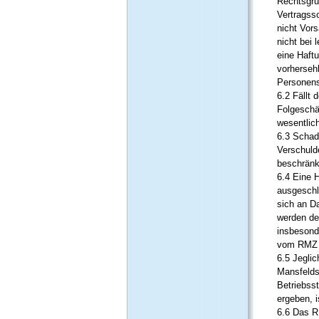
Rechtsgru
Vertragss
nicht Vors
nicht bei 
eine Haftu
vorherseh
Personens
6.2 Fällt 
Folgeschä
wesentlic
6.3 Schad
Verschuld
beschränk
6.4 Eine 
ausgeschlo
sich an D
werden de
insbesond
vom RMZ l
6.5 Jegli
Mansfelds
Betriebss
ergeben, 
6.6 Das RM