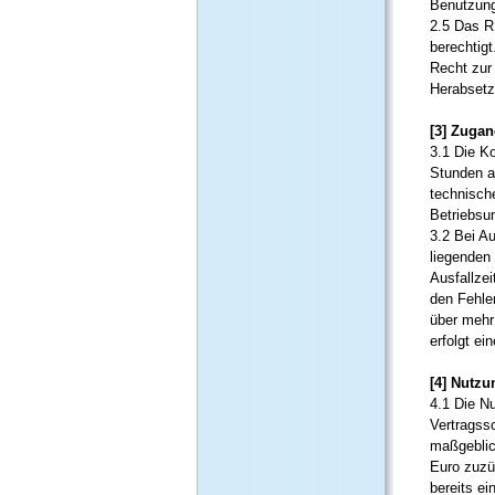
Benutzung
2.5 Das R
berechtig
Recht zur
Herabsetz
[3] Zuga
3.1 Die K
Stunden a
technisch
Betriebsu
3.2 Bei A
liegenden
Ausfallzei
den Fehler
über mehr
erfolgt ei
[4] Nutz
4.1 Die N
Vertragss
maßgeblic
Euro zuzü
bereits e