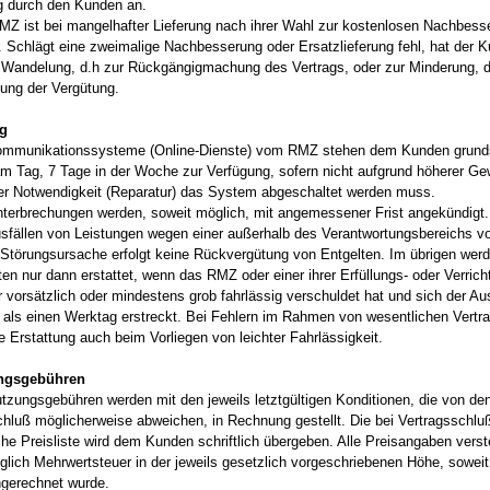
 durch den Kunden an.
MZ ist bei mangelhafter Lieferung nach ihrer Wahl zur kostenlosen Nachbess
t. Schlägt eine zweimalige Nachbesserung oder Ersatzlieferung fehl, hat der 
 Wandelung, d.h zur Rückgängigmachung des Vertrags, oder zur Minderung, d
ung der Vergütung.
ng
ommunikationssysteme (Online-Dienste) vom RMZ stehen dem Kunden grunds
m Tag, 7 Tage in der Woche zur Verfügung, sofern nicht aufgrund höherer Ge
er Notwendigkeit (Reparatur) das System abgeschaltet werden muss.
nterbrechungen werden, soweit möglich, mit angemessener Frist angekündigt.
usfällen von Leistungen wegen einer außerhalb des Verantwortungsbereichs
 Störungsursache erfolgt keine Rückvergütung von Entgelten. Im übrigen wer
ten nur dann erstattet, wenn das RMZ oder einer ihrer Erfüllungs- oder Verric
 vorsätzlich oder mindestens grob fahrlässig verschuldet hat und sich der Au
 als einen Werktag erstreckt. Bei Fehlern im Rahmen von wesentlichen Vertra
ne Erstattung auch beim Vorliegen von leichter Fahrlässigkeit.
ungsgebühren
utzungsgebühren werden mit den jeweils letztgültigen Konditionen, die von den
chluß möglicherweise abweichen, in Rechnung gestellt. Die bei Vertragsschlu
he Preisliste wird dem Kunden schriftlich übergeben. Alle Preisangaben verst
glich Mehrwertsteuer in der jeweils gesetzlich vorgeschriebenen Höhe, soweit
ingerechnet wurde.