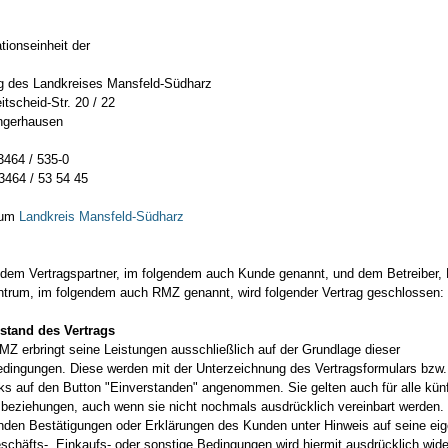
tionseinheit der
g des Landkreises Mansfeld-Südharz
itscheid-Str. 20 / 22
ngerhausen
464 / 535-0
64 / 53 54 45
zum
Landkreis Mansfeld-Südharz
dem Vertragspartner, im folgendem auch Kunde genannt, und dem Betreiber,
trum, im folgendem auch RMZ genannt, wird folgender Vertrag geschlossen:
stand des Vertrags
MZ erbringt seine Leistungen ausschließlich auf der Grundlage dieser
edingungen. Diese werden mit der Unterzeichnung des Vertragsformulars bzw
ks auf den Button "Einverstanden" angenommen. Sie gelten auch für alle kün
beziehungen, auch wenn sie nicht nochmals ausdrücklich vereinbart werden.
den Bestätigungen oder Erklärungen des Kunden unter Hinweis auf seine ei
schäfts-, Einkaufs- oder sonstige Bedingungen wird hiermit ausdrücklich wid