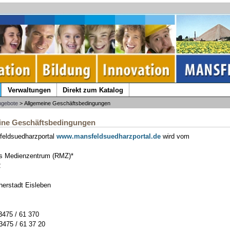
Verwaltungen
Direkt zum Katalog
ngebote
> Allgemeine Geschäftsbedingungen
ine Geschäftsbedingungen
eldsuedharzportal
www.mansfeldsuedharzportal.de
wird vom
es Medienzentrum (RMZ)*
2
herstadt Eisleben
75 / 61 370
75 / 61 37 20