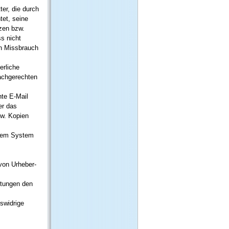
ter, die durch
tet, seine
zen bzw.
s nicht
en Missbrauch
erliche
sachgerechten
hte E-Mail
er das
zw. Kopien
einem System
 von Urheber-
htungen den
swidrige