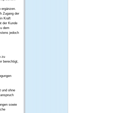
u ergänzen.
ch Zugang der
in Kraft
ht der Kunde
 zu dem
estens jedoch
n zu
r berechtigt,
ngungen
it und ohne
zanspruch
tungen sowie
iche