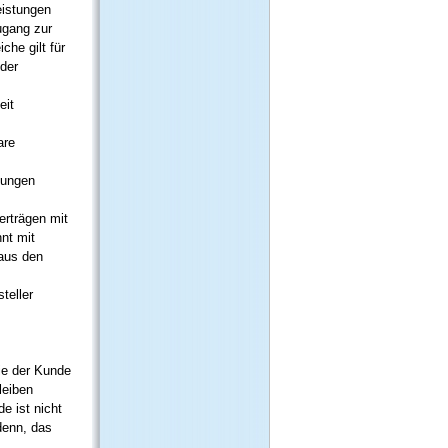
eistungen
ugang zur
he gilt für
oder
eit
are
dlungen
erträgen mit
nnt mit
 aus den
teller
ie der Kunde
leiben
e ist nicht
 denn, das