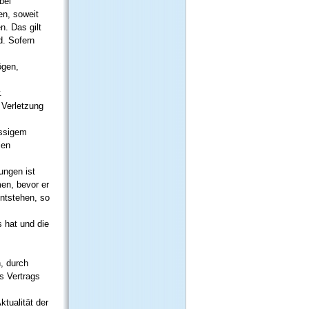
bei
en, soweit
n. Das gilt
d. Sofern
ögen,
.
 Verletzung
ässigem
ien
ungen ist
men, bevor er
ntstehen, so
t
 hat und die
, durch
s Vertrags
ktualität der