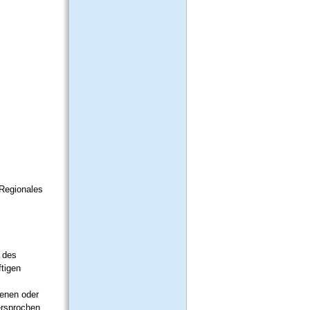
 Regionales
. des
ftigen
genen oder
ersprochen.