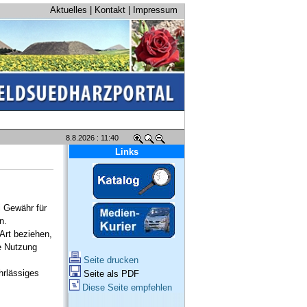
Aktuelles
|
Kontakt
|
Impressum
8.8.2026 : 11:40
Links
i Gewähr für
n.
Art beziehen,
ie Nutzung
Seite drucken
hrlässiges
Seite als PDF
Diese Seite empfehlen