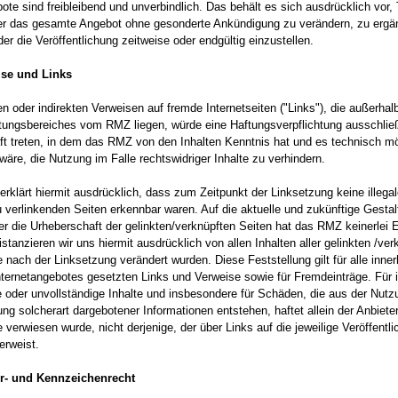
ote sind freibleibend und unverbindlich. Das behält es sich ausdrücklich vor, 
er das gesamte Angebot ohne gesonderte Ankündigung zu verändern, zu ergä
er die Veröffentlichung zeitweise oder endgültig einzustellen.
ise und Links
en oder indirekten Verweisen auf fremde Internetseiten ("Links"), die außerhal
tungsbereiches vom RMZ liegen, würde eine Haftungsverpflichtung ausschlie
raft treten, in dem das RMZ von den Inhalten Kenntnis hat und es technisch m
äre, die Nutzung im Falle rechtswidriger Inhalte zu verhindern.
rklärt hiermit ausdrücklich, dass zum Zeitpunkt der Linksetzung keine illegal
 verlinkenden Seiten erkennbar waren. Auf die aktuelle und zukünftige Gestal
er die Urheberschaft der gelinkten/verknüpften Seiten hat das RMZ keinerlei E
stanzieren wir uns hiermit ausdrücklich von allen Inhalten aller gelinkten /ver
e nach der Linksetzung verändert wurden. Diese Feststellung gilt für alle inne
nternetangebotes gesetzten Links und Verweise sowie für Fremdeinträge. Für i
te oder unvollständige Inhalte und insbesondere für Schäden, die aus der Nutz
ng solcherart dargebotener Informationen entstehen, haftet allein der Anbieter
 verwiesen wurde, nicht derjenige, der über Links auf die jeweilige Veröffentl
verweist.
er- und Kennzeichenrecht