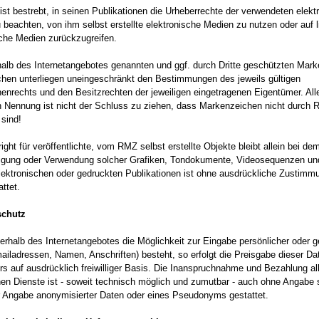
st bestrebt, in seinen Publikationen die Urheberrechte der verwendeten elekt
beachten, von ihm selbst erstellte elektronische Medien zu nutzen oder auf l
sche Medien zurückzugreifen.
rhalb des Internetangebotes genannten und ggf. durch Dritte geschützten Mark
hen unterliegen uneingeschränkt den Bestimmungen des jeweils gültigen
enrechts und den Besitzrechten der jeweiligen eingetragenen Eigentümer. All
n Nennung ist nicht der Schluss zu ziehen, dass Markenzeichen nicht durch R
 sind!
ght für veröffentlichte, vom RMZ selbst erstellte Objekte bleibt allein bei d
ltigung oder Verwendung solcher Grafiken, Tondokumente, Videosequenzen un
lektronischen oder gedruckten Publikationen ist ohne ausdrückliche Zusti
attet.
schutz
erhalb des Internetangebotes die Möglichkeit zur Eingabe persönlicher oder g
ailadressen, Namen, Anschriften) besteht, so erfolgt die Preisgabe dieser Da
rs auf ausdrücklich freiwilliger Basis. Die Inanspruchnahme und Bezahlung al
en Dienste ist - soweit technisch möglich und zumutbar - auch ohne Angabe 
r Angabe anonymisierter Daten oder eines Pseudonyms gestattet.