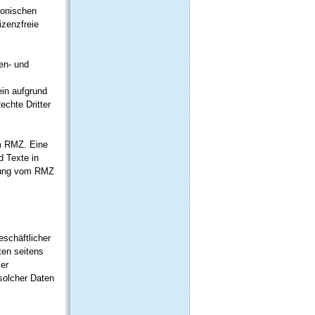
ronischen
izenzfreie
en- und
ein aufgrund
echte Dritter
em RMZ. Eine
d Texte in
mmung vom RMZ
eschäftlicher
ten seitens
ler
solcher Daten