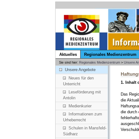
Aktuelles
Regionales Medienzentrum
Sie sind hier:
Regionales Medienzentrum
>
Unsere A
Unsere Angebote
Haftung
Neues für den
1. Inhalt
Unterricht
Leseförderung mit
Das Regio
Antolin
die Aktual
Haftungsa
Medienkurier
die durch
Informationen zum
fehlerhaft
Urheberrecht
ausgeschl
Schulen in Mansfeld-
Verschulde
Südharz