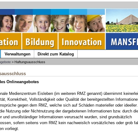
Verwaltungen
Direkt zum Katalog
ngebote
> Haftungsausschluss
sausschluss
 des Onlineangebotes
nale Medienzentrum Eisleben (im weiteren RMZ genannt) übernimmt keinerle
ität, Korrektheit, Vollständigkeit oder Qualität der bereitgestellten Informatione
nsprüche gegen dem RMZ, welche sich auf Schäden materieller oder ideeller 
 die Nutzung oder Nichtnutzung der dargebotenen Informationen bzw. durch d
er und unvollständiger Informationen verursacht wurden, sind grundsätzlich
ossen, sofern seitens vom RMZ kein nachweislich vorsätzliches oder grob fa
n vorliegt.