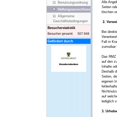
Alle Angeb
Benutzungsordnung
Seiten od
Haftungsausschluss
löschen od
Allgemeine
Geschäftsbedingungen
2. Verwe
Besucherstatistik
Bei direkt
Besucher gesamt:
507.948
Verantwor
Gefördert durch
Fall in K
zumutbar w
Das RMZ e
auf den zu
Inhalte od
Deshalb di
Seiten, di
eigenen I
fehlerhaf
Nichtnutzu
auf welche
lediglich 
3. Urheb