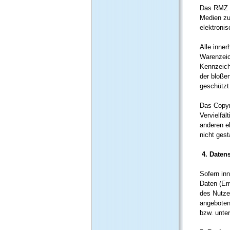
Das RMZ i
Medien zu 
elektroni
Alle inne
Warenzeic
Kennzeich
der bloße
geschützt
Das Copyri
Vervielfä
anderen e
nicht gest
4. Daten
Sofern inn
Daten (Em
des Nutze
angeboten
bzw. unte