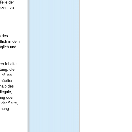
Teile der
nzen, zu
b des
ßlich in dem
öglich und
en Inhalte
tung, die
influss.
knüpften
rhalb des
llegale,
ung oder
 der Seite,
ichung