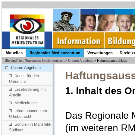
Aktuelles
Regionales Medienzentrum
Verwaltungen
Direkt 
Sie sind hier:
Regionales Medienzentrum
>
Unsere Angebote
> Haftungsausschluss
Unsere Angebote
Haftungsaus
Neues für den
Unterricht
1. Inhalt des 
Leseförderung mit
Antolin
Medienkurier
Informationen zum
Das Regionale 
Urheberrecht
Schulen in Mansfeld-
(im weiteren R
Südharz