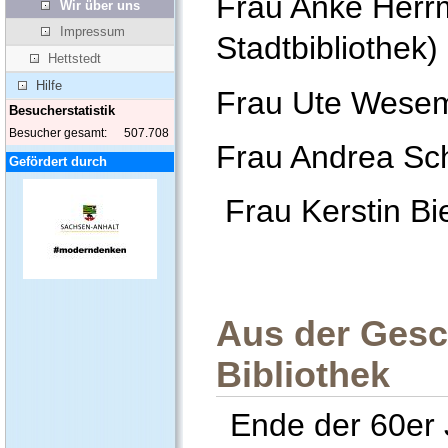
Frau Anke Herrm
Wir über uns
Impressum
Stadtbibliothek)
Hettstedt
Hilfe
Frau Ute Wese
Besucherstatistik
Besucher gesamt:
507.708
Frau Andrea Sc
Gefördert durch
Frau Kerstin Bi
Aus der Gesc
Bibliothek
Ende der 60er 