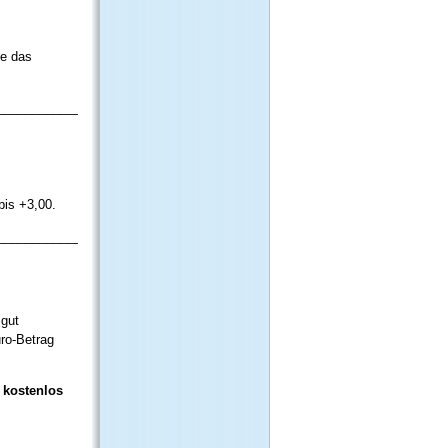
ie das
_____________
bis +3,00.
_____________
m
 gut
uro-Betrag
t
kostenlos