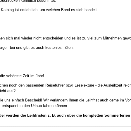
Buchrücken kenntlich beschriftet.
Katalog ist ersichtlich, um welchen Band es sich handelt.
________________________________________________________________
nen sich mal wieder nicht entscheiden und es ist zu viel zum Mitnehmen gew
rge - bei uns gibt es auch kostenlos Tüten.
________________________________________________________________
 die schönste Zeit im Jahr!
chen noch den passenden Reiseführer bzw. Leselektüre - die Ausleihzeit reic
icht aus?
e uns einfach Bescheid! Wir verlängern Ihnen die Leihfrist auch gerne im Vor
 entspannt in den Urlaub fahren können.
der werden die Leihfristen z. B. auch über die kompletten Sommerferien 
________________________________________________________________