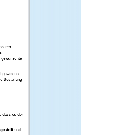
_____________
nderen
ie
er gewünschte
achgewiesen
ro Bestellung
_____________
, dass es der
ngestellt und