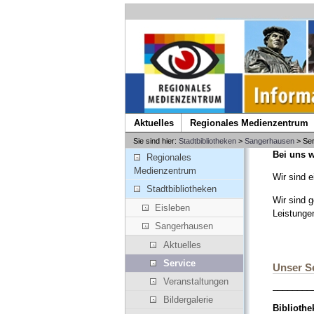
Aktuelles
Regionales Medienzentrum
Sie sind hier:
Stadtbibliotheken
>
Sangerhausen
> Ser
Bei uns w
Regionales
Medienzentrum
Wir sind 
Stadtbibliotheken
Wir sind 
Eisleben
Leistunge
Sangerhausen
Aktuelles
Service
Unser Se
Veranstaltungen
________
Bildergalerie
Biblioth