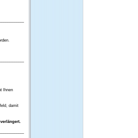
_____________
orden.
_____________
ht Ihnen
feld, damit
verlängert.
_____________