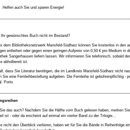
auch Sie und sparen Energie!
________________________________________________________________
 Ihr gewünschtes Buch nicht im Bestand?
s dem Bibliotheksnetzwerk Mansfeld-Südharz können Sie kostenlos in den a
ngen entleihen oder gegen einen geringen Aufpreis von 0,50 € pro Medium in d
iothek Sangerhausen liefern lassen. Wir informieren Sie telefonisch, sobald d
ie abholbereit ist.
all, dass Sie Literatur benötigen, die im Landkreis Mansfeld-Südharz nicht n
n Sie eine Fernleihbestellung aufgeben. Die Fernleihe ist gebührenpflichtig - p
l. Porto.
________________________________________________________________
ungsreihen
Sie das auch? Nachdem Sie die Hälfte vom Buch gelesen haben, merken Sie
eil ist - oder da erscheint auf einmal ein vierter Band zu der Trilogie...
e nicht den Überblick verlieren, haben wir für Sie die Bände in Reihenfolge ei