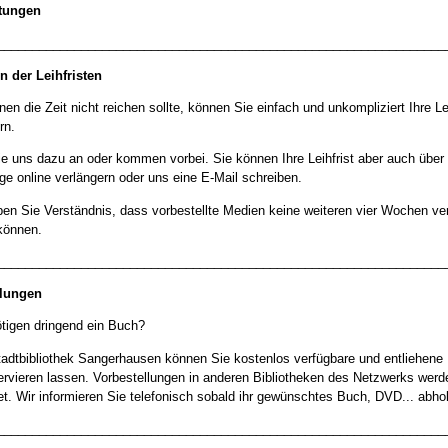
ltungen
________________________________________________________________
n der Leihfristen
en die Zeit nicht reichen sollte, können Sie einfach und unkompliziert Ihre Lei
rn.
e uns dazu an oder kommen vorbei. Sie können Ihre Leihfrist aber auch über
 online verlängern oder uns eine E-Mail schreiben.
ben Sie Verständnis, dass vorbestellte Medien keine weiteren vier Wochen ve
können.
________________________________________________________________
llungen
tigen dringend ein Buch?
tadtbibliothek Sangerhausen können Sie kostenlos verfügbare und entliehene
ervieren lassen. Vorbestellungen in anderen Bibliotheken des Netzwerks werd
t. Wir informieren Sie telefonisch sobald ihr gewünschtes Buch, DVD... abholb
________________________________________________________________