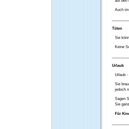
auf den 
Auch im 
________
Tüten
Sie kön
Keine So
________
Urlaub
Urlaub -
Sie brau
jedoch n
Sagen Si
Sie ganz
Für Kin
________