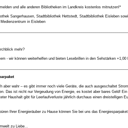
melden und alle anderen Bibliotheken im Landkreis kostenlos mitnutzen!*
liothek Sangerhausen, Stadtbibliothek Hettstedt, Stadtbibliothek Eisleben sow
 Medienzentrum in Eisleben
________________________________________________________________
rchblick mehr?
lem - wir können weiterhelfen und bieten Lesebrillen in den Sehstärken +1,00 
________________________________________________________________
parpaket
ch aber wahr – es gibt immer noch viele Geräte, die auch ausgeschaltet Stro
en. Das ist nicht nur Vergeudung von Energie, es kostet aber bares Geld! Ein
eter Haushalt gibt für Leerlaufverluste jährlich durchaus einen dreistelligen E
üren Ihrer Energieräuber zu Hause können Sie bei uns das Energiesparpake
.
mwelt zu Liebe...