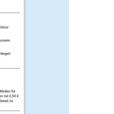
_____________
hfrist
 unsere
rlängert
_____________
 Medien für
en mit 0,50 €
ereit ist.
_____________