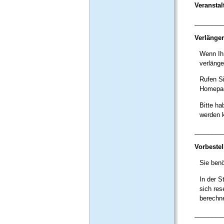
Veransta
________
Verlänger
Wenn Ihn
verlänge
Rufen Si
Homepage
Bitte ha
werden 
________
Vorbeste
Sie benö
In der S
sich res
berechne
________