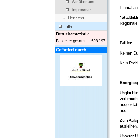
Wir über uns
Einmal an
Impressum
*Stadtbib
Hettstedt
Regionale
Hilfe
________
Besucherstatistik
Besucher gesamt:
508.197
Brillen
Gefördert durch
Keinen Du
Kein Prob
________
Energies
Unglaubli
verbrauch
ausgestatt
aus.
Zum Aufsp
ausleihen
Unserer U