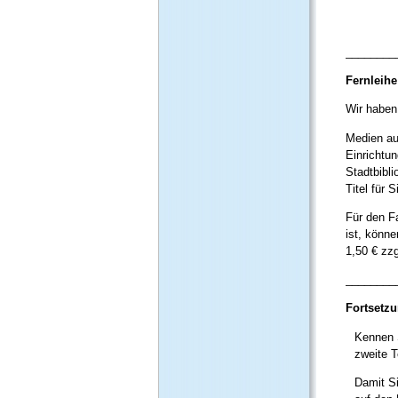
Helfen 
________
Fernleihe
Wir haben
Medien au
Einrichtu
Stadtbibl
Titel für S
Für den F
ist, könne
1,50 € zzg
________
Fortsetz
Kennen 
zweite T
Damit Si