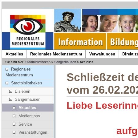
Aktuelles
Regionales Medienzentrum
Verwaltungen
Direkt 
Sie sind hier:
Stadtbibliotheken
>
Sangerhausen
> Aktuelles
Regionales
Schließzeit d
Medienzentrum
Stadtbibliotheken
vom 26.02.202
Eisleben
Sangerhausen
Liebe Lese
Aktuelles
Medientipps
Service
aufg
Veranstaltungen