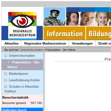
Aktuelles
Regionales Medienzentrum
Verwaltungen
Direkt 
Sie sind hier:
Unterrichtsmedien
> Präsentation - Die Helme
Unterrichtsmedien
Prä
Präsentation - Die
Helme
Medienboxen
Leseförderung Antolin
Schulen in Mansfeld-
Südharz
Besucherstatistik
Besucher gesamt:
507.749
Gefördert durch