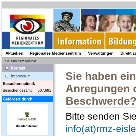
Aktuelles
Regionales Medienzentrum
Verwaltungen
Direkt 
Sie sind hier: Kontakt
Kontakt
Sie haben ein
Impressum
Besucherstatistik
Anregungen o
Besucher gesamt:
507.691
Beschwerde
Gefördert durch
Bitte senden Si
info(at)rmz-eisl