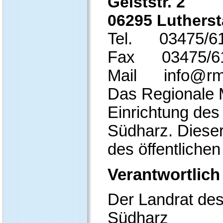
Geiststr. 2
06295 Lutherst
Tel.
03475/6
Fax
03475/6
Mail
info@rm
Das Regionale 
Einrichtung des
Südharz. Dieser
des öffentliche
Verantwortlich 
Der Landrat de
Südharz