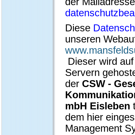
der Mailadresse
datenschutzbeau
Diese
Datensch
unseren Webauft
www.mansfeldsu
Dieser wird au
Servern gehoste
der
CSW - Gese
Kommunikation
mbH Eisleben
dem hier einges
Management Sys