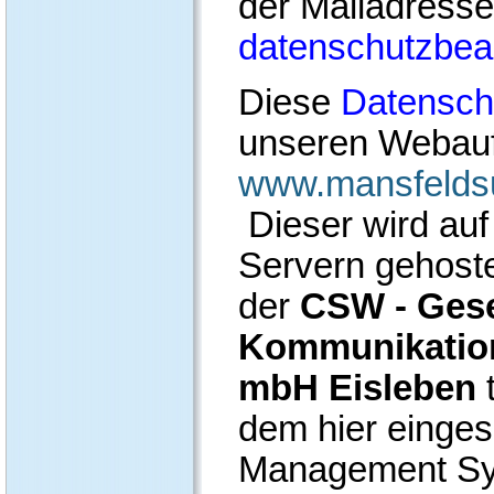
der Mailadresse
datenschutzbeau
Diese
Datensch
unseren Webauft
www.mansfeldsu
Dieser wird au
Servern gehoste
der
CSW - Gese
Kommunikation
mbH Eisleben
dem hier einges
Management Sys