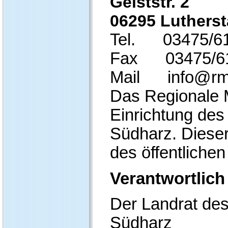
Geiststr. 2
06295 Lutherst
Tel.
03475/6
Fax
03475/6
Mail
info@rm
Das Regionale 
Einrichtung des
Südharz. Dieser
des öffentliche
Verantwortlich 
Der Landrat de
Südharz