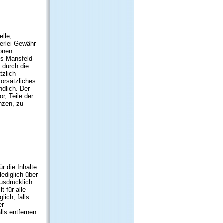
elle,
nerlei Gewähr
ionen.
s Mansfeld-
 durch die
tzlich
orsätzliches
ndlich. Der
r, Teile der
nzen, zu
r die Inhalte
ediglich über
ausdrücklich
t für alle
lich, falls
er
lls entfernen