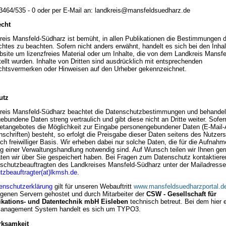
03464/535 - 0 oder per E-Mail an: landkreis@mansfeldsuedharz.de
echt
reis Mansfeld-Südharz ist bemüht, in allen Publikationen die Bestimmungen 
chtes zu beachten. Sofern nicht anders erwähnt, handelt es sich bei den Inhal
bsite um lizenzfreies Material oder um Inhalte, die von dem Landkreis Mansf
tellt wurden. Inhalte von Dritten sind ausdrücklich mit entsprechenden
chtsvermerken oder Hinweisen auf den Urheber gekennzeichnet.
utz
reis Mansfeld-Südharz beachtet die Datenschutzbestimmungen und behandel
bundene Daten streng vertraulich und gibt diese nicht an Dritte weiter. Sofer
netangebotes die Möglichkeit zur Eingabe personengebundener Daten (E-Mail
schriften) besteht, so erfolgt die Preisgabe dieser Daten seitens des Nutzers
ch freiwilliger Basis. Wir erheben dabei nur solche Daten, die für die Aufnahm
g einer Verwaltungshandlung notwendig sind. Auf Wunsch teilen wir Ihnen ger
ten wir über Sie gespeichert haben. Bei Fragen zum Datenschutz kontaktieren
schutzbeauftragten des Landkreises Mansfeld-Südharz unter der Mailadresse
tzbeauftragter(at)lkmsh.de
.
enschutzerklärung
gilt für unseren Webauftritt
www.mansfeldsuedharzportal.d
eigenen Servern gehostet und durch Mitarbeiter der
CSW - Gesellschaft für
ations- und Datentechnik mbH Eisleben
technisch betreut. Bei dem hier 
Management System handelt es sich um TYPO3.
rksamkeit