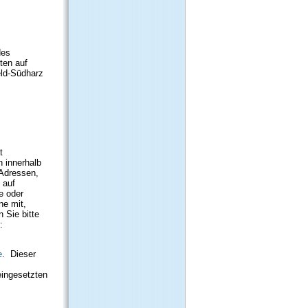
des
ten auf
eld-Südharz
t
n innerhalb
-Adressen,
 auf
e oder
ne mit,
 Sie bitte
:
e
.
Dieser
eingesetzten