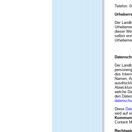
Telefon: 
Urheberr
Der Landk
Urheberre
dieser We
selbst ers
Urheberre
Datensch
Der Landk
personenge
des Inter
Namen, An
ausdrückli
Abwicklun
welche Da
den Daten
datenschu
Diese
Dat
wird auf 
Kommunik
Content 
Rechtswi