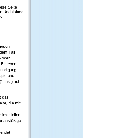
iese Seite
en Rechtslage
es
diesen
edem Fall
- oder
 Eisleben.
kündigung,
opie und
("Link") auf
t das
ite, die mit
.
 feststellen,
der anstößige
wendet