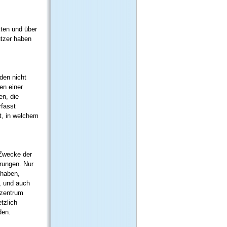
s.
kten und über
utzer haben
den nicht
en einer
en, die
fasst
t, in welchem
 Zwecke der
erungen. Nur
 haben,
, und auch
nzentrum
tzlich
den.