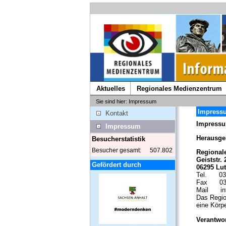
Aktuelles
Regionales Medienzentrum
Sie sind hier: Impressum
Impress
Kontakt
Impressu
Impressum
Herausge
Besucherstatistik
Besucher gesamt:
507.802
Regional
Geiststr. 
Gefördert durch
06295 Lut
Tel.
03
Fax
0
Mail
i
Das Regio
eine Körp
Verantwor