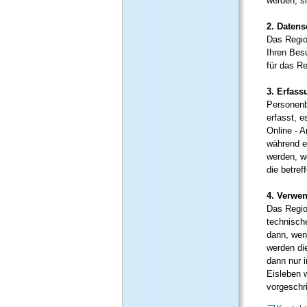
werden, s
2. Datens
Das Regio
Ihren Bes
für das Re
3. Erfas
Personenb
erfasst, 
Online - 
während e
werden, w
die betref
4. Verwe
Das Regio
technisch
dann, wen
werden di
dann nur 
Eisleben 
vorgeschri