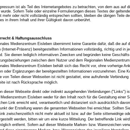
pressum ist als Teil des Internetangebotes zu betrachten, von dem aus auf d
 wurde. Sofern Teile oder einzelne Formulierungen dieses Textes der geltend
ht mehr oder nicht vollständig entsprechen sollten, bleiben die übrigen Teile d
 in ihrem Inhalt und ihrer Gültigkeit davon unberührt.
errecht & Haftungsausschluss
nales Medienzentrum Eisleben übernimmt keine Garantie dafür, daß die auf 
(Internet-Präsenz) bereitgestellten Informationen vollständig, richtig und in j
ind. Sie dienen lediglich informativen Zwecken und begründen keine Geschäfts
stungsbeziehungen zwischen dem Nutzer und dem Regionalen Medienzentrum
nales Medienzentrum Eisleben behält sich das Recht vor, ohne vorherige An
n oder Ergänzungen der bereitgestellten Informationen vorzunehmen. Eine K
 von Teilen dieser Webseiten ist nicht gestattet, eine aufrufende Verbindung 
seite ist nach Rücksprache möglich.
on dieser Webseite direkt oder indirekt ausgehenden Verbindungen ("Links") is
 Medienzentrum Eisleben weder für den Inhalt noch für die Gestaltung einer Se
hen Link erreicht wird, verantwortlich und distanziert sich ausdrücklich davon
nkt der Erstellung waren die genannten Webseiten frei erreichbar. Sollten Sie
ink zwischenzeitlich nicht mehr aktuell ist bzw. auf der Seite sittenwidrige o
rgestellt werden, bitten wir um eine kurze Mitteilung. Der betreffende Link wird
möglich entfernt. Sofern auf dieser Webseite Marken- bzw. Warenzeichen ver