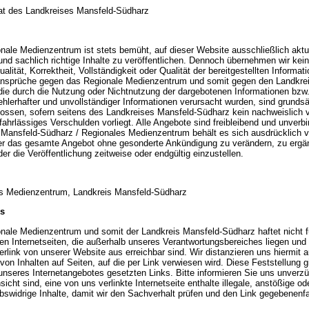
at des Landkreises Mansfeld-Südharz
nale Medienzentrum ist stets bemüht, auf dieser Website ausschließlich aktu
und sachlich richtige Inhalte zu veröffentlichen. Dennoch übernehmen wir kei
tualität, Korrektheit, Vollständigkeit oder Qualität der bereitgestellten Informat
nsprüche gegen das Regionale Medienzentrum und somit gegen den Landkrei
die durch die Nutzung oder Nichtnutzung der dargebotenen Informationen bzw.
ehlerhafter und unvollständiger Informationen verursacht wurden, sind grundsä
ossen, sofern seitens des Landkreises Mansfeld-Südharz kein nachweislich v
fahrlässiges Verschulden vorliegt. Alle Angebote sind freibleibend und unverbi
 Mansfeld-Südharz / Regionales Medienzentrum behält es sich ausdrücklich vo
er das gesamte Angebot ohne gesonderte Ankündigung zu verändern, zu ergä
er die Veröffentlichung zeitweise oder endgültig einzustellen.
s Medienzentrum, Landkreis Mansfeld-Südharz
ks
nale Medienzentrum und somit der Landkreis Mansfeld-Südharz haftet nicht fü
en Internetseiten, die außerhalb unseres Verantwortungsbereiches liegen und l
rlink von unserer Website aus erreichbar sind. Wir distanzieren uns hiermit 
von Inhalten auf Seiten, auf die per Link verwiesen wird. Diese Feststellung gil
unseres Internetangebotes gesetzten Links. Bitte informieren Sie uns unverzüg
sicht sind, eine von uns verlinkte Internetseite enthalte illegale, anstößige od
bswidrige Inhalte, damit wir den Sachverhalt prüfen und den Link gegebenenfa