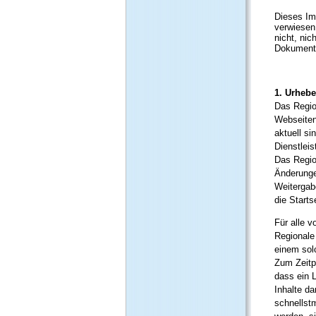
Dieses Im
verwiesen
nicht, nic
Dokumentes
1. Urheb
Das Regio
Webseiten 
aktuell s
Dienstlei
Das Regio
Änderunge
Weitergabe
die Start
Für alle v
Regionale
einem solc
Zum Zeitpu
dass ein L
Inhalte da
schnellst