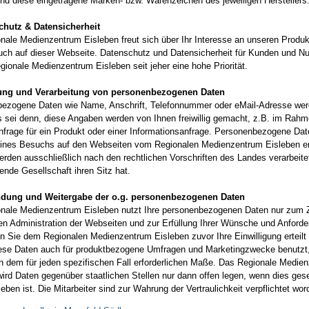
ind diese eingetragene Marken- bzw. Warenzeichen des jeweiligen Hersteller
chutz & Datensicherheit
nale Medienzentrum Eisleben freut sich über Ihr Interesse an unseren Produ
uch auf dieser Webseite. Datenschutz und Datensicherheit für Kunden und N
gionale Medienzentrum Eisleben seit jeher eine hohe Priorität.
sung und Verarbeitung von personenbezogenen Daten
ezogene Daten wie Name, Anschrift, Telefonnummer oder eMail-Adresse wer
es sei denn, diese Angaben werden von Ihnen freiwillig gemacht, z.B. im Rahm
Anfrage für ein Produkt oder einer Informationsanfrage. Personenbezogene Dat
ines Besuchs auf den Webseiten vom Regionalen Medienzentrum Eisleben er
erden ausschließlich nach den rechtlichen Vorschriften des Landes verarbeite
fende Gesellschaft ihren Sitz hat.
ndung und Weitergabe der o.g. personenbezogenen Daten
nale Medienzentrum Eisleben nutzt Ihre personenbezogenen Daten nur zum
en Administration der Webseiten und zur Erfüllung Ihrer Wünsche und Anford
n Sie dem Regionalen Medienzentrum Eisleben zuvor Ihre Einwilligung erteilt
ese Daten auch für produktbezogene Umfragen und Marketingzwecke benutzt
in dem für jeden spezifischen Fall erforderlichen Maße. Das Regionale Medie
wird Daten gegenüber staatlichen Stellen nur dann offen legen, wenn dies gese
eben ist. Die Mitarbeiter sind zur Wahrung der Vertraulichkeit verpflichtet wor