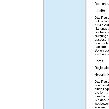
Der Landr
Inhalte
Das Regio
nützliche 
für die Ak
Haftungsa
Südharz, 
Nutzung f
ausgeschl
oder grob 
Landkreis
Seiten od
löschen od
Fotos
Regionale
Hyperlin
Das Regio
von fremd
einen Hype
pro forma 
innerhalb 
Sie der An
wettbewer
können: